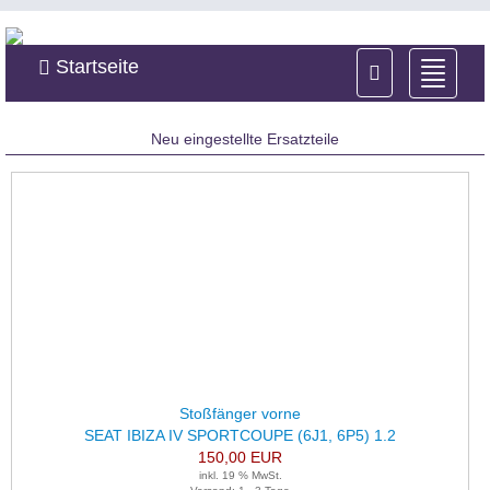
Startseite
Naviga
ein-/a
Neu eingestellte Ersatzteile
Stoßfänger vorne
SEAT IBIZA IV SPORTCOUPE (6J1, 6P5) 1.2
150,00 EUR
inkl. 19 % MwSt.