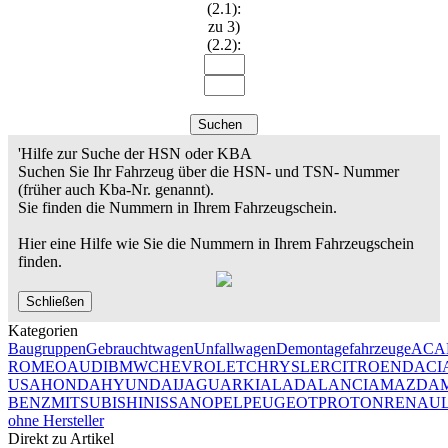
(2.1):
zu 3)
(2.2):
Suchen
'Hilfe zur Suche der HSN oder KBA
Suchen Sie Ihr Fahrzeug über die HSN- und TSN- Nummer
(früher auch Kba-Nr. genannt).
Sie finden die Nummern in Ihrem Fahrzeugschein.
Hier eine Hilfe wie Sie die Nummern in Ihrem Fahrzeugschein
finden.
Schließen
Kategorien
Baugruppen
Gebrauchtwagen
Unfallwagen
Demontagefahrzeuge
AC
A
ROMEO
AUDI
BMW
CHEVROLET
CHRYSLER
CITROEN
DACI
USA
HONDA
HYUNDAI
JAGUAR
KIA
LADA
LANCIA
MAZDA
BENZ
MITSUBISHI
NISSAN
OPEL
PEUGEOT
PROTON
RENAU
ohne Hersteller
Direkt zu Artikel